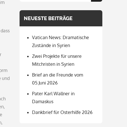
for:
 im
NEUESTE BEITRÄGE
 dass
Vatican News: Dramatische
Zustände in Syrien
r
Zwei Projekte für unsere
Mitchristen in Syrien
Form
Brief an die Freunde vom
e und
05.Juni 2026
Pater Karl Wallner in
ach
Damaskus
en,
Dankbrief für Osterhilfe 2026
ie
n,