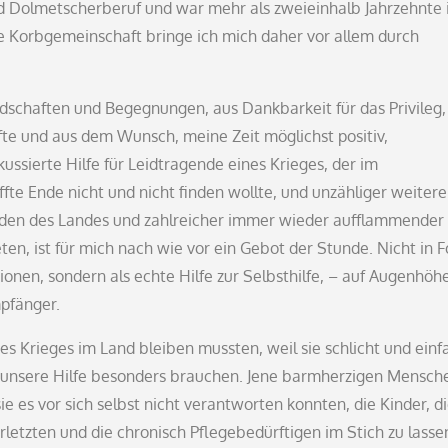
d Dolmetscherberuf und war mehr als zweieinhalb Jahrzehnte
ie Korbgemeinschaft bringe ich mich daher vor allem durch
schaften und Begegnungen, aus Dankbarkeit für das Privileg,
rfte und aus dem Wunsch, meine Zeit möglichst positiv,
ussierte Hilfe für Leidtragende eines Krieges, der im
fte Ende nicht und nicht finden wollte, und unzähliger weitere
den des Landes und zahlreicher immer wieder aufflammender
n, ist für mich nach wie vor ein Gebot der Stunde. Nicht in 
nen, sondern als echte Hilfe zur Selbsthilfe, – auf Augenhöh
pfänger.
des Krieges im Land bleiben mussten, weil sie schlicht und einf
en, unsere Hilfe besonders brauchen. Jene barmherzigen Mensch
ie es vor sich selbst nicht verantworten konnten, die Kinder, d
rletzten und die chronisch Pflegebedürftigen im Stich zu lasse