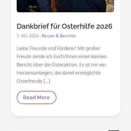
Dankbrief für Osterhilfe 2026
Posted
3. Mai 2026
Reisen & Berichte
on
Liebe Freunde und Förderer! Mit großer
Freude sende ich Euch/Ihnen einen kleinen
Bericht über die Osteraktion. Es ist mir ein
Herzensanliegen, die damit ermöglichte
Osterfreude […]
Dankbrief
Read More
Für
Osterhilfe
2026