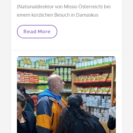
(Nationaldirektor von Missio Österreich) bei
einem kürzlichen Besuch in Damaskus
Pater
Read More
Karl
Wallner
In
Damaskus