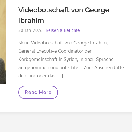
Videobotschaft von George
Ibrahim
Posted
30. Jan. 2026
Reisen & Berichte
on
Neue Videobotschaft von George Ibrahim,
General Executive Coordinator der
Korbgemeinschaft in Syrien, in engl. Sprache
aufgenommen und untertitelt. Zum Ansehen bitte
den Link oder das […]
Videobotschaft
Read More
Von
George
Ibrahim