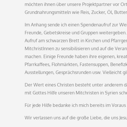
möchten ihnen über unsere Projektpartner vor Ort
Grundnahrungsmitteln wie Reis, Zucker, Öl, Butt
Im Anhang sende ich einen Spendenaufruf zur W
Freunde, Gebetskreise und Gruppen weitergeben. Gle
Aufruf am schwarzen Brett in Kirchen und Pfarrg
MitchristInnen zu sensibilisieren und auf die Ver
machen. Einige Freunde haben ihre eigenen, krea
Pfarrkaffees, Flohmärkten, Fastensuppen, Benefiz
Ausstellungen, Gesprächsrunden usw. Vielleicht gi
Der Wert eines Christen besteht unter anderem dar
mit Gottes Hilfe unseren Mitchristen in Syrien sc
Für jede Hilfe bedanke ich mich bereits im Vorau
Wir verlassen uns auf die große Liebe, die uns Jes