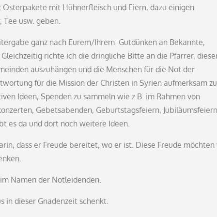
 Osterpakete mit Hühnerfleisch und Eiern, dazu einigen
er, Tee usw. geben.
eitergabe ganz nach Eurem/Ihrem Gutdünken an Bekannte,
ichzeitig richte ich die dringliche Bitte an die Pfarrer, diese
emeinden auszuhängen und die Menschen für die Not der
antwortung für die Mission der Christen in Syrien aufmerksam zu
tiven Ideen, Spenden zu sammeln wie z.B. im Rahmen von
konzerten, Gebetsabenden, Geburtstagsfeiern, Jubiläumsfeiern
bt es da und dort noch weitere Ideen.
in, dass er Freude bereitet, wo er ist. Diese Freude möchten 
henken.
s im Namen der Notleidenden.
us in dieser Gnadenzeit schenkt.