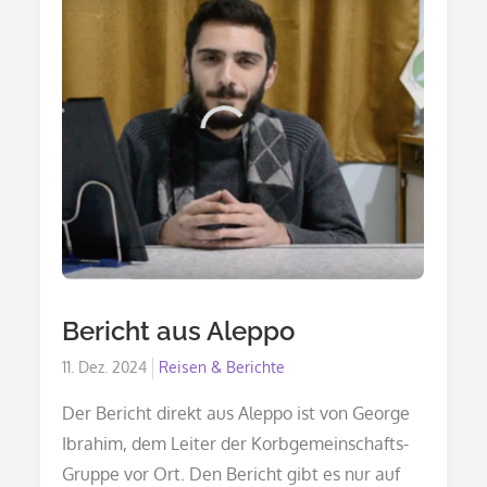
Hand
In
Die
Aktuelle
Lage
In
Syrien.
Bericht aus Aleppo
Posted
11. Dez. 2024
Reisen & Berichte
on
Der Bericht direkt aus Aleppo ist von George
Ibrahim, dem Leiter der Korbgemeinschafts-
Gruppe vor Ort. Den Bericht gibt es nur auf