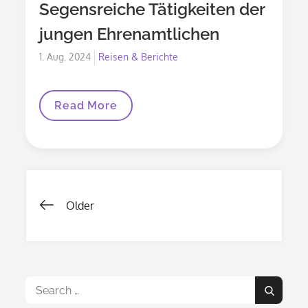
Segensreiche Tätigkeiten der
jungen Ehrenamtlichen
Posted
1. Aug. 2024
Reisen & Berichte
on
Segensreiche
Read More
Tätigkeiten
Der
Jungen
Ehrenamtlichen
Beitragsnavigation
Older
Search
Search
for: