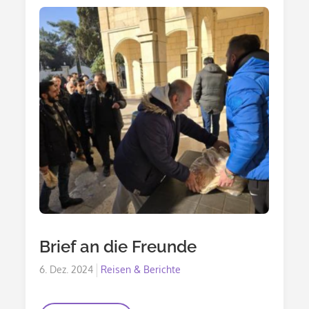
Brief an die Freunde
Posted
6. Dez. 2024
Reisen & Berichte
on