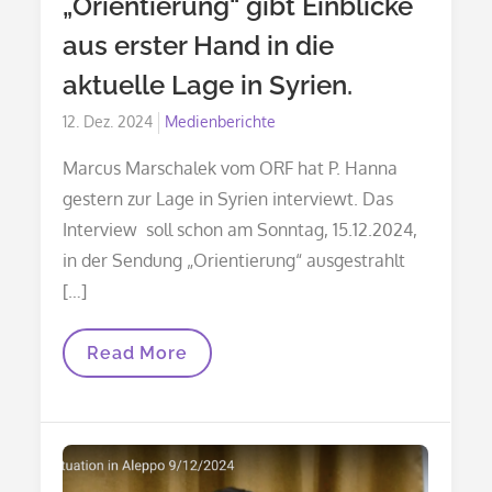
„Orientierung“ gibt Einblicke
aus erster Hand in die
aktuelle Lage in Syrien.
Posted
12. Dez. 2024
Medienberichte
on
Marcus Marschalek vom ORF hat P. Hanna
gestern zur Lage in Syrien interviewt. Das
Interview soll schon am Sonntag, 15.12.2024,
in der Sendung „Orientierung“ ausgestrahlt
[…]
Die
Read More
ORF-
Sendung
„Orientierung“
Gibt
Einblicke
Aus
Erster