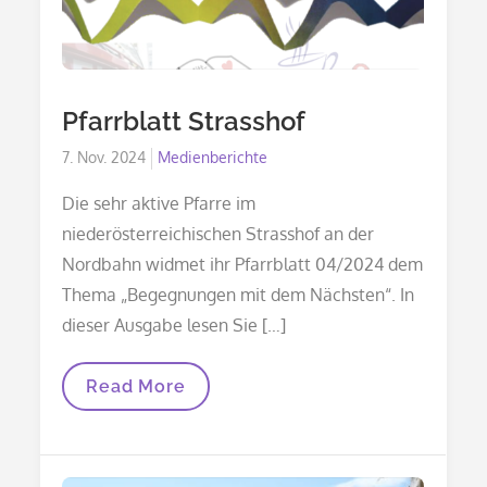
Pfarrblatt Strasshof
Posted
7. Nov. 2024
Medienberichte
on
Die sehr aktive Pfarre im
niederösterreichischen Strasshof an der
Nordbahn widmet ihr Pfarrblatt 04/2024 dem
Thema „Begegnungen mit dem Nächsten“. In
dieser Ausgabe lesen Sie […]
Pfarrblatt
Read More
Strasshof