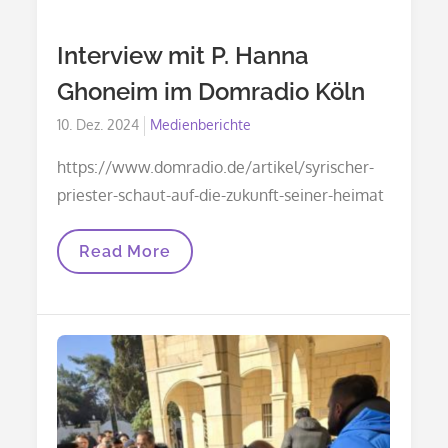
Interview mit P. Hanna
Ghoneim im Domradio Köln
Posted
10. Dez. 2024
Medienberichte
on
https://www.domradio.de/artikel/syrischer-
priester-schaut-auf-die-zukunft-seiner-heimat
Interview
Read More
Mit
P.
Hanna
Ghoneim
Im
Domradio
Köln