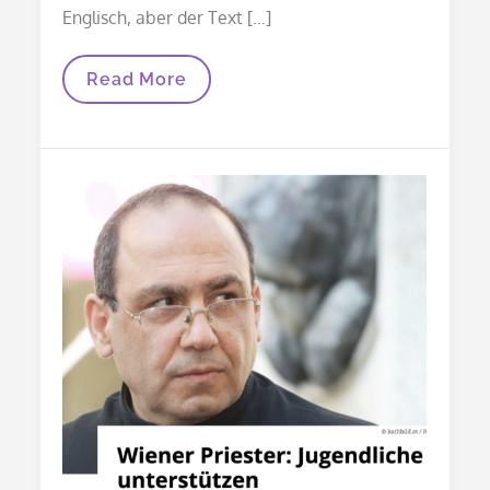
Englisch, aber der Text […]
Bericht
Read More
Aus
Aleppo