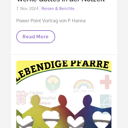
Posted
7. Nov. 2024
Reisen & Berichte
on
Power Point Vortrag von P. Hanna
Werke
Read More
Gottes
In
Der
Notzeit